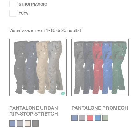
STROFINACCIO
MAGLIERIA
TUTA
PAPILLON
PARKA
Visualizzazione di 1-16 di 20 risultati
SALOPETTE
STROFINACCIO
TUTA
PANTALONE URBAN
PANTALONE PROMECH
RIP-STOP STRETCH