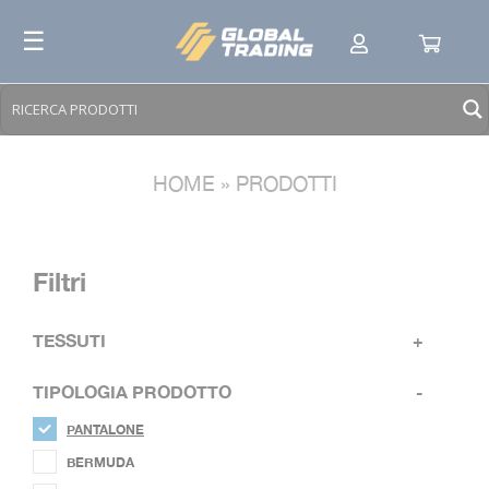
Skip
☰
to
content
HOME
»
PRODOTTI
Filtri
TESSUTI
+
TIPOLOGIA PRODOTTO
-
TESSUTI
+
PANTALONE
COLORI E VARIANTI
+
BERMUDA