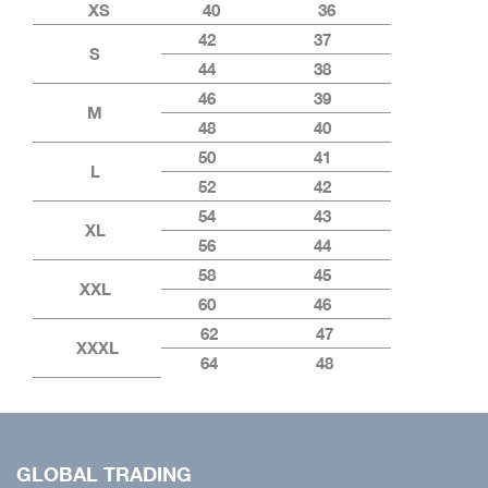
XS
40
36
42
37
S
44
38
46
39
M
48
40
50
41
L
52
42
54
43
XL
56
44
58
45
XXL
60
46
62
47
XXXL
64
48
GLOBAL TRADING