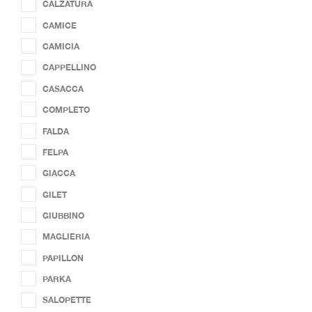
CALZATURA
TIPOLOGIA PRODOTTO
-
CAMICE
CAMICIA
PANTALONE
CAPPELLINO
BERMUDA
CASACCA
CALZATURA
COMPLETO
CAMICE
FALDA
CAMICIA
FELPA
CAPPELLINO
GIACCA
CASACCA
GILET
COMPLETO
GIUBBINO
FALDA
MAGLIERIA
FELPA
PAPILLON
GIACCA
PARKA
GILET
SALOPETTE
GIUBBINO