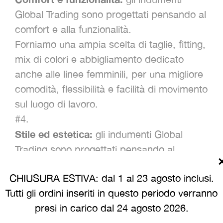
Global Trading sono progettati pensando al
comfort e alla funzionalità.
Forniamo una ampia scelta di taglie, fitting,
mix di colori e abbigliamento dedicato
anche alle linee femminili, per una migliore
comodità, flessibilità e facilità di movimento
sul luogo di lavoro.
#4.
Stile ed estetica:
gli indumenti Global
Trading sono progettati pensando al
comfort e alla funzionalità.
CHIUSURA ESTIVA: dal 1 al 23 agosto inclusi.
Forniamo una ampia scelta di taglie, fitting,
Tutti gli ordini inseriti in questo periodo verranno
mix di colori e abbigliamento dedicato
presi in carico dal 24 agosto 2026.
anche alle linee femminili, per una migliore