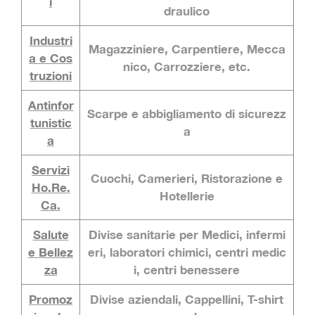
i
draulico
Industri
Magazziniere, Carpentiere, Mecca
a e Cos
nico, Carrozziere, etc.
truzioni
Antinfor
Scarpe e abbigliamento di sicurezz
tunistic
a
a
Servizi
Cuochi, Camerieri, Ristorazione e
Ho.Re.
Hotellerie
Ca.
Salute
Divise sanitarie per Medici, infermi
e Bellez
eri, laboratori chimici, centri medic
za
i, centri benessere
Promoz
Divise aziendali, Cappellini, T-shirt