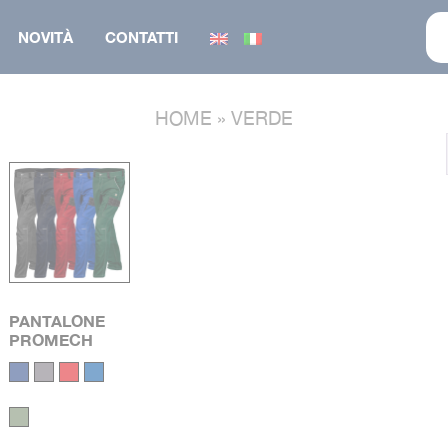
NOVITÀ
CONTATTI
HOME
»
VERDE
CAPPELLINO
CALZATURA
FELPA
GILET
O
MAGLIERIA
GIUBBINO
GIUBBINO
PANTALONE
GILET
PARKA
PANTALONE
PROMECH
SALOPETTE
TUTA