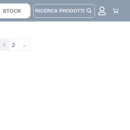
STOCK
1
2
→
CASACCA
COMPLETO
PANTALONE
CAPPELLINO