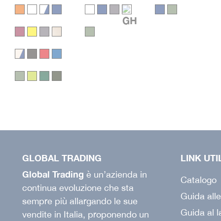
GLOBAL TRADING
LINK UTI
Global Trading
è un’azienda in
Catalogo
continua evoluzione che sta
Guida alle
sempre più allargando le sue
Guida al 
vendite in Italia, proponendo un