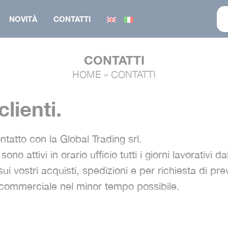
NOVITÀ
CONTATTI
CONTATTI
HOME
»
CONTATTI
CAPPELLINO
CALZATURA
lienti.
FELPA
GILET
O
MAGLIERIA
GIUBBINO
ntatto con la Global Trading srl.
GIUBBINO
PANTALONE
o attivi in orario ufficio tutti i giorni lavorativi d
GILET
PARKA
i vostri acquisti, spedizioni e per richiesta di prev
SALOPETTE
commerciale nel minor tempo possibile.
TUTA