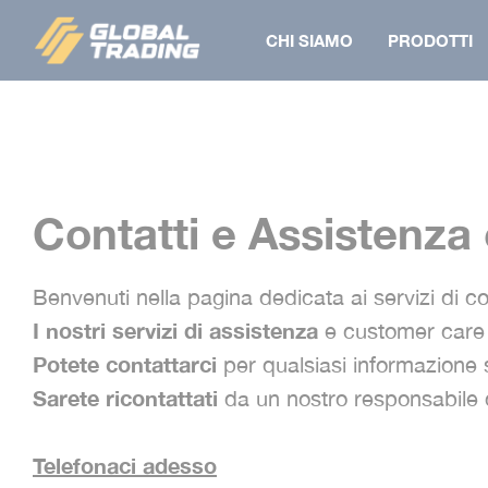
Skip
CHI SIAMO
PRODOTTI
to
content
BERMUDA
CAMICIA
Contatti e Assistenza c
CAMICE
FALDA
CAMICIA
STROFINACCI
Benvenuti nella pagina dedicata ai servizi di co
GIACCA
GIACCA
I nostri servizi di assistenza
e customer care son
GILET
PAPILLON
Potete contattarci
per qualsiasi informazione su
GIUBBINO
PANTALONE
Sarete ricontattati
da un nostro responsabile 
PANTALONE
CAPPELLINO
SALOPETTE
Telefonaci adesso