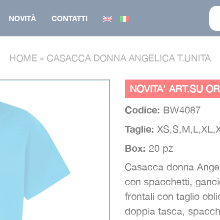
NOVITÀ
CONTATTI
HOME
»
CASACCA DONNA ANGELICA T.UNITA
CAPPELLINO
CALZATURA
NOVITA' ART.SU ORD
FELPA
GILET
Codice:
BW4087
O
MAGLIERIA
GIUBBINO
Taglie:
XS,S,M,L,XL,
GIUBBINO
PANTALONE
Box:
20 pz
GILET
PARKA
Casacca donna Angelic
SALOPETTE
con spacchetti, ganci
TUTA
frontali con taglio ob
doppia tasca, spacche