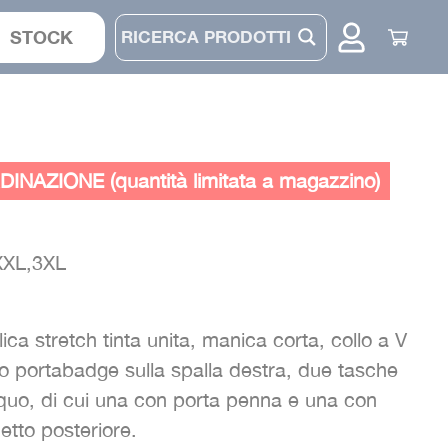
STOCK
CASACCA
INAZIONE (quantità limitata a magazzino)
COMPLETO
PANTALONE
XXL,3XL
CAPPELLINO
a stretch tinta unita, manica corta, collo a V
o portabadge sulla spalla destra, due tasche
liquo, di cui una con porta penna e una con
tto posteriore.