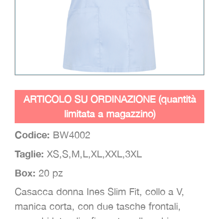
ARTICOLO SU ORDINAZIONE (quantità
limitata a magazzino)
Codice:
BW4002
Taglie:
XS,S,M,L,XL,XXL,3XL
Box:
20 pz
Casacca donna Ines Slim Fit, collo a V,
manica corta, con due tasche frontali,