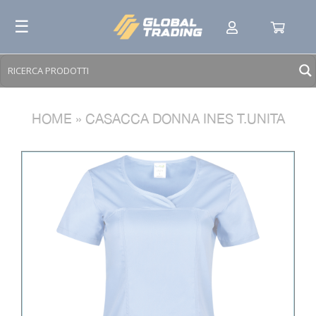
Skip
☰
to
content
HOME
»
CASACCA DONNA INES T.UNITA