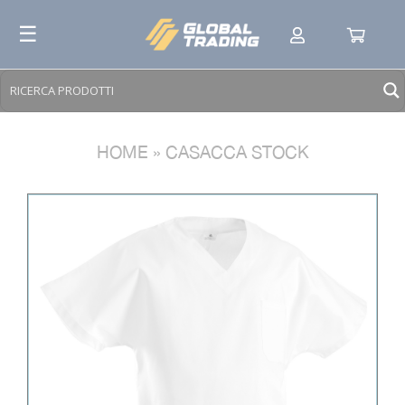
Skip
☰
to
content
HOME
»
CASACCA STOCK