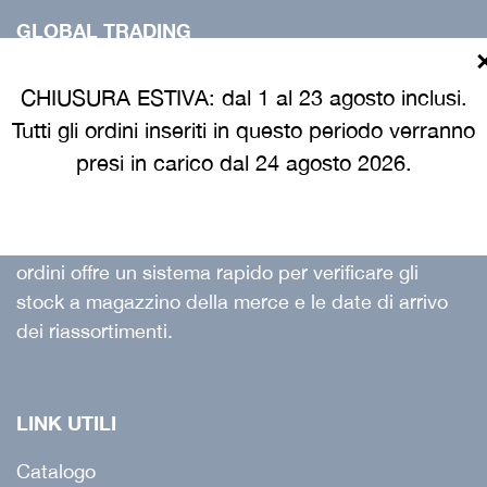
GLOBAL TRADING
Global Trading
è un’azienda in continua
evoluzione che sta sempre più allargando le sue
CHIUSURA ESTIVA: dal 1 al 23 agosto inclusi.
vendite in Italia, proponendo un abbigliamento
Tutti gli ordini inseriti in questo periodo verranno
professionale che garantisce idoneità all’uso,
presi in carico dal 24 agosto 2026.
durata nel tempo con ottime vestibilità e stile con
un ottimo rapporto qualità prezzo.
La nostra nuova piattaforma web per effettuare gli
ordini offre un sistema rapido per verificare gli
stock a magazzino della merce e le date di arrivo
dei riassortimenti.
LINK UTILI
Catalogo