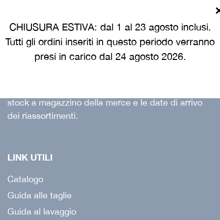
evoluzione che sta sempre più allargando le sue
vendite in Italia, proponendo un abbigliamento
CHIUSURA ESTIVA: dal 1 al 23 agosto inclusi.
professionale che garantisce idoneità all’uso,
Tutti gli ordini inseriti in questo periodo verranno
durata nel tempo con ottime vestibilità e stile con
presi in carico dal 24 agosto 2026.
un ottimo rapporto qualità prezzo.
La nostra nuova piattaforma web per effettuare gli
ordini offre un sistema rapido per verificare gli
stock a magazzino della merce e le date di arrivo
dei riassortimenti.
LINK UTILI
Catalogo
Guida alle taglie
Guida al lavaggio