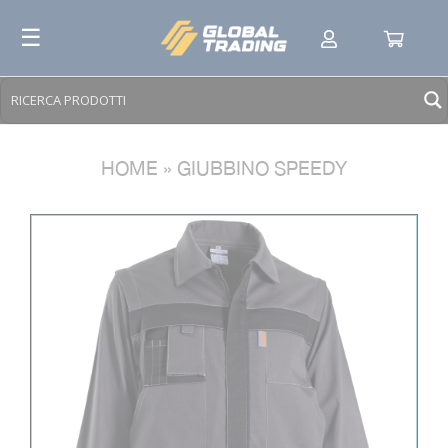
Skip
☰
to
content
HOME
»
GIUBBINO SPEEDY