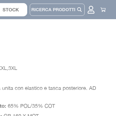
STOCK
CASACCA
COMPLETO
PANTALONE
XXL,3XL
CAPPELLINO
a unita con elastico e tasca posteriore. AD
to:
65% POL/35% COT
o:
GR 160 X MQT