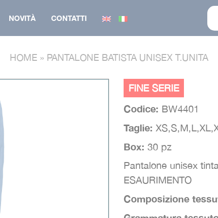
NOVITÀ
CONTATTI
HOME
»
PANTALONE BATISTA UNISEX T.UNITA
CAPPELLINO
CALZATURA
FINE SERIE
FELPA
GILET
Codice:
BW4401
O
MAGLIERIA
GIUBBINO
Taglie:
XS,S,M,L,XL,
GIUBBINO
PANTALONE
Box:
30 pz
GILET
PARKA
Pantalone unisex tint
SALOPETTE
ESAURIMENTO
TUTA
Composizione tessu
Grammatura tessut