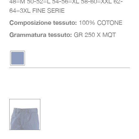
48=M 50-52=L 54-56=XL 58-60=XXL 62-
64=3XL FINE SERIE
Composizione tessuto:
100% COTONE
Grammatura tessuto:
GR 250 X MQT