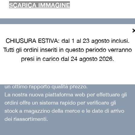
SCARICA IMMAGINE
GLOBAL TRADING
CHIUSURA ESTIVA: dal 1 al 23 agosto inclusi.
Global Trading
è un’azienda in continua
Tutti gli ordini inseriti in questo periodo verranno
evoluzione che sta sempre più allargando le sue
presi in carico dal 24 agosto 2026.
vendite in Italia, proponendo un abbigliamento
professionale che garantisce idoneità all’uso,
durata nel tempo con ottime vestibilità e stile con
un ottimo rapporto qualità prezzo.
La nostra nuova piattaforma web per effettuare gli
ordini offre un sistema rapido per verificare gli
stock a magazzino della merce e le date di arrivo
dei riassortimenti.