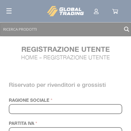
Skip
☰
to
content
REGISTRAZIONE UTENTE
HOME
»
REGISTRAZIONE UTENTE
REGISTRAZIONE
IF YOU
Riservato per rivenditori e grossisti
ARE
HUMAN,
RAGIONE SOCIALE
*
LEAVE
THIS
FIELD
PARTITA IVA
*
BLANK.