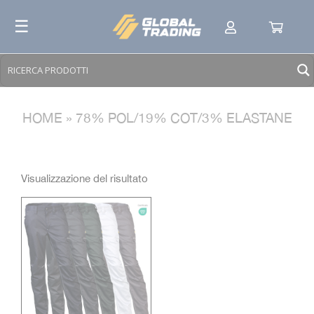
Skip
☰
to
content
HOME
»
78% POL/19% COT/3% ELASTANE
Visualizzazione del risultato
TESSUTI
+
COLORI E VARIANTI
+