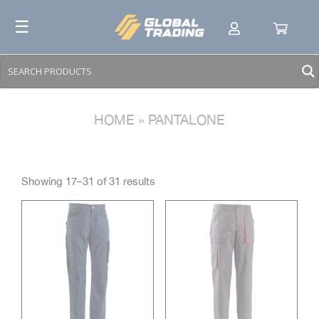
Skip
☰
to
content
HOME
»
PANTALONE
Showing 17–31 of 31 results
TESSUTI
+
COLORI E VARIANTI
+