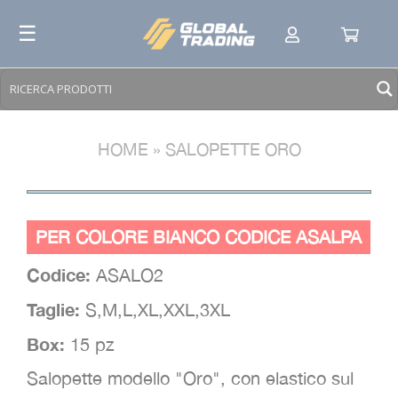
Skip
☰
to
content
HOME
»
SALOPETTE ORO
PER COLORE BIANCO CODICE ASALPA
Codice:
ASALO2
Taglie:
S,M,L,XL,XXL,3XL
Box:
15 pz
Salopette modello "Oro", con elastico sul